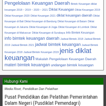
Pengelolaan Keuangan Daerah
Bintek Keuangan diklat
Diklat Keuangan
keuangan 2018 – 2019 – 2020 – 2021
Diklat Keuangan 2019
diklat keuangan daerah
Diklat Keuangan 2020
Diklat Keuangan 2021
Diklat
Keuangan di Bali
Diklat Keuangan di Bandung
Diklat Keuangan di Batam
Diklat
Keuangan di Jakarta
Diklat Keuangan di Jogja
Diklat Keuangan di Lombok
Diklat
Info Bimtek Keuangan
Keuangan di Makassar
Diklat Keuangan di Surabaya
info bimtek keuangan daerah
Jadwal Bimtek 2018
Jadwal Bimtek
jadwal bimtek keuangan
2019
Jadwal Bimtek 2021
Jadwal Bimtek
jenis diklat
Keuangan 2018
Jadwal Bimtek Keuangan 2019
keuangan
Makalah Pengelolaan Keuangan Daerah
materi bimtek keuangan
undangan bimtek keuangan
Hubungi Kami
Media Riset, Pendidikan Dan Pelatihan
Pusat Pendidikan dan Pelatihan Pemerintahan
Dalam Negeri (Pusdiklat Pemendagri)