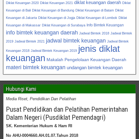
diklat keuangan daerah
Diklat Keuangan 2020
Diklat Keuangan 2021
Diklat
Keuangan di Bali
Diklat Keuangan di Bandung
Diklat Keuangan di Batam
Diklat
Keuangan di Jakarta
Diklat Keuangan di Jogja
Diklat Keuangan di Lombok
Diklat
Info Bimtek Keuangan
Keuangan di Makassar
Diklat Keuangan di Surabaya
info bimtek keuangan daerah
Jadwal Bimtek 2018
Jadwal Bimtek
jadwal bimtek keuangan
2019
Jadwal Bimtek 2021
Jadwal Bimtek
jenis diklat
Keuangan 2018
Jadwal Bimtek Keuangan 2019
keuangan
Makalah Pengelolaan Keuangan Daerah
materi bimtek keuangan
undangan bimtek keuangan
Hubungi Kami
Media Riset, Pendidikan Dan Pelatihan
Pusat Pendidikan dan Pelatihan Pemerintahan
Dalam Negeri (Pusdiklat Pemendagri)
SK. Kementerian Hukum & Ham RI
No AHU-0004660.AH.01.07.Tahun 2018