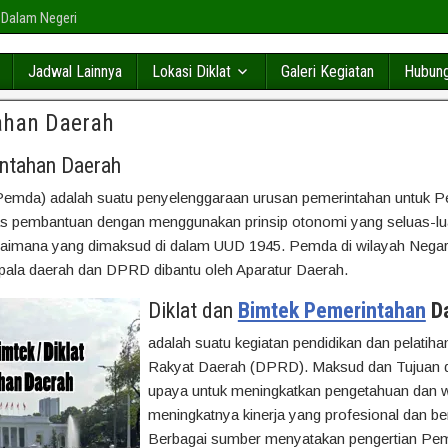
 Dalam Negeri
Jadwal Lainnya
Lokasi Diklat
Galeri Kegiatan
Hubung
ahan Daerah
ntahan Daerah
Pemda) adalah suatu penyelenggaraan urusan pemerintahan untuk
as pembantuan dengan menggunakan prinsip otonomi yang seluas-lu
aimana yang dimaksud di dalam UUD 1945. Pemda di wilayah Negara 
kepala daerah dan DPRD dibantu oleh Aparatur Daerah.
Diklat dan
Bimtek Pemerintahan
Da
adalah suatu kegiatan pendidikan dan pelat
Rakyat Daerah (DPRD). Maksud dan Tujuan di
upaya untuk meningkatkan pengetahuan dan w
meningkatnya kinerja yang profesional dan b
Berbagai sumber menyatakan pengertian Pemeri