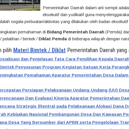
Pemerintahan Daerah dalam arti sempit adalah 
eksekutif dan yudikatif guna menyelenggaraka
dalah segala perbuatan/aktivitas yang dilakukan oleh badan eksekut
eningkatan pemahaman di
Bidang Pemerintah Daerah
(Pemda) dan
 pelatihan / bimtek /
Diklat Pemda
di beberapa wilayah dengan nar
n pilih
Materi Bimtek / Diklat
Pemerintahan Daerah yang a
Sosialisasi dan Penjelasan Tata Cara Pemilihan Kepala Daerah
t/Bimtek Penyusunan Program Kegiatan Satuan Kerja Perangk
 Peningkatan Pemahaman Aparatur Pemerintahan Desa Dalam
 Percepatan Persiapan Pelaksanaan Undang-Undang (UU) Desa
Perencanaan Dan Evaluasi Kinerja Aparatur Pemerintahan Dae
Rencana Strategis (Rentra) pada Pelaksanaan Alokasi Dana D
 Arah Kebijakan Nasional Pembangunan Desa Dan Kawasan P
 Dana Desa Yang Bersumber dari APBN serta Pengelolaan Tra