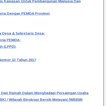
asis Kawasan Untuk Pembangunan Manusia Dan
Kota Dengan PEMDA Provinsi;
a Desa & Sekretaris Desa;
nerja PEMDA;
h (LPPD);
Nomor 13 Tahun 2017
t Dan Ramah Dalam Menghadapi Persaingan Usaha
K) / Wilayah Birokrasi Bersih Melayani (WBBM)