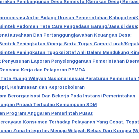
 Gerakan Pembangunan Desa Semesta (Gerakan Desa) Berb
 Harmonisasi Antar Bidang Urusan Pemerintahan Kabupaten/
t/Bimtek Pedoman Tata Cara Pengadaan Barang/Jasa di desa
;
 Penatausahaan Dan Pertanggungjawaban Keuangan Desa;
/Bimtek Peningkatan Kinerja Serta Tugas Camat/Lurah/Kepal
t/Bimtek Peningkatan Tupoksi Staf Ahli Dalam Mendukung Ki
k Penyusunan Laporan Penyelenggaraan Pemerintahan Daera
 Rencana Kerja dan Pelaporan PEMDA
Tata Ruang Wilayah Nasional sesuai Peraturan Pemerintah 
Aspri, Kehumasan dan Keprotokoleran
lam Berorganisasi Dan Bekerja Pada Instansi Pemerintahan
angan Pribadi Terhadap Kemampuan SDM
an Program Anggaran Pemerintah Pusat
percayaan Konsumen Terhadap Pelayanan Yang Cepat, Tepa
nan Zona Integritas Menuju Wilayah Bebas Dari Korupsi (WB