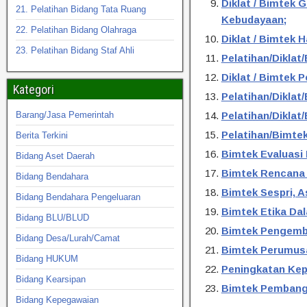
Diklat / Bimtek
21. Pelatihan Bidang Tata Ruang
Kebudayaan;
22. Pelatihan Bidang Olahraga
Diklat / Bimtek
23. Pelatihan Bidang Staf Ahli
Pelatihan/Dikla
Diklat / Bimtek
Kategori
Pelatihan/Diklat
Barang/Jasa Pemerintah
Pelatihan/Dikla
Pelatihan/Bimte
Berita Terkini
Bimtek Evaluasi
Bidang Aset Daerah
Bimtek Rencana 
Bidang Bendahara
Bimtek Sespri, 
Bidang Bendahara Pengeluaran
Bimtek Etika Da
Bidang BLU/BLUD
Bimtek Pengemb
Bidang Desa/Lurah/Camat
Bimtek Perumus
Bidang HUKUM
Peningkatan Ke
Bidang Kearsipan
Bimtek Pembangu
Bidang Kepegawaian