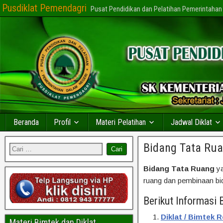
Pusdiklat Pemendagri
Pusat Pendidikan dan Pelatihan Pemerintahan
Beranda
Profil
Materi Pelatihan
Jadwal Diklat
Bidang Tata Ru
Bidang Tata Ruang
ya
ruang dan pembinaan bid
Berikut Informasi B
Diklat / Bimtek
Materi Bimtek dan Diklat