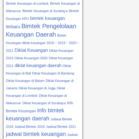
Bimtek Keuangan di Lombok
Bimtek Keuangan di
Makassar
Bimtek Keuangan di Surabaya
Bimtek
bimtek keuangan
Keuangan KPU
Bimtek Pengelolaan
terbaru
Keuangan Daerah
Bintek
Keuangan diklat keuangan 2018 – 2019 – 2020 –
Diklat Keuangan
2021
Diklat Keuangan
2019
Diklat Keuangan 2020
Diklat Keuangan
diklat keuangan daerah
2021
Diklat
Keuangan di Bali
Diklat Keuangan di Bandung
Diklat Keuangan di Batam
Diklat Keuangan di
Jakarta
Diklat Keuangan di Jogja
Diklat
Keuangan di Lombok
Diklat Keuangan di
Info
Makassar
Diklat Keuangan di Surabaya
info bimtek
Bimtek Keuangan
keuangan daerah
Jadwal Bimtek
2018
Jadwal Bimtek 2019
Jadwal Bimtek 2021
jadwal bimtek keuangan
Jadwal