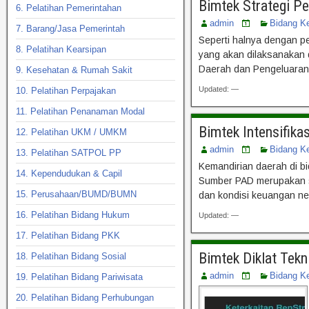
Bimtek Strategi P
6. Pelatihan Pemerintahan
admin
Bidang K
7. Barang/Jasa Pemerintah
Seperti halnya dengan p
8. Pelatihan Kearsipan
yang akan dilaksanakan 
Daerah dan Pengeluaran 
9. Kesehatan & Rumah Sakit
Updated: —
10. Pelatihan Perpajakan
11. Pelatihan Penanaman Modal
Bimtek Intensifika
12. Pelatihan UKM / UMKM
admin
Bidang K
13. Pelatihan SATPOL PP
Kemandirian daerah di b
14. Kependudukan & Capil
Sumber PAD merupakan su
15. Perusahaan/BUMD/BUMN
dan kondisi keuangan n
16. Pelatihan Bidang Hukum
Updated: —
17. Pelatihan Bidang PKK
Bimtek Diklat Tek
18. Pelatihan Bidang Sosial
admin
Bidang K
19. Pelatihan Bidang Pariwisata
20. Pelatihan Bidang Perhubungan