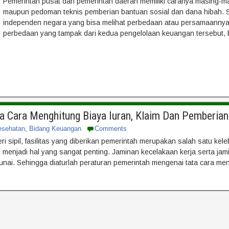
Pemerintah pusat dan pemerintah daerah memiliki caranya masing-m
maupun pedoman teknis pemberian bantuan sosial dan dana hibah. Sel
independen negara yang bisa melihat perbedaan atau persamaannya
perbedaan yang tampak dari kedua pengelolaan keuangan tersebut, bi
ata Cara Menghitung Biaya Iuran, Klaim Dan Pemberi
esehatan
,
Bidang Keuangan
Comments
ri sipil, fasilitas yang diberikan pemerintah merupakan salah satu k
menjadi hal yang sangat penting. Jaminan kecelakaan kerja serta jam
tunai. Sehingga diaturlah peraturan pemerintah mengenai tata cara men