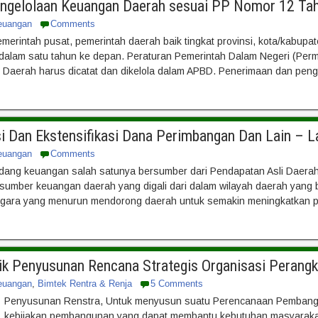
engelolaan Keuangan Daerah sesuai PP Nomor 12 Ta
euangan
Comments
emerintah pusat, pemerintah daerah baik tingkat provinsi, kota/kab
dalam satu tahun ke depan. Peraturan Pemerintah Dalam Negeri (Pe
Daerah harus dicatat dan dikelola dalam APBD. Penerimaan dan peng
si Dan Ekstensifikasi Dana Perimbangan Dan Lain – 
euangan
Comments
idang keuangan salah satunya bersumber dari Pendapatan Asli Daera
mber keuangan daerah yang digali dari dalam wilayah daerah yang 
egara yang menurun mendorong daerah untuk semakin meningkatkan 
nik Penyusunan Rencana Strategis Organisasi Pera
euangan
,
Bimtek Rentra & Renja
5 Comments
Penyusunan Renstra, Untuk menyusun suatu Perencanaan Pembangu
kebijakan pembangunan yang dapat membantu kebutuhan masyarakat.