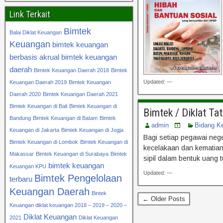
Link Terkait
Bimtek
Balai Diklat Keuangan
Keuangan
bimtek keuangan
berbasis akrual
bimtek keuangan
daerah
Bimtek Keuangan Daerah 2018
Bimtek
Updated: —
Keuangan Daerah 2019
Bimtek Keuangan
Daerah 2020
Bimtek Keuangan Daerah 2021
Bimtek Keuangan di Bali
Bimtek Keuangan di
Bimtek / Diklat T
Bandung
Bimtek Keuangan di Batam
Bimtek
admin
Bidang K
Keuangan di Jakarta
Bimtek Keuangan di Jogja
Bagi setiap pegawai nege
Bimtek Keuangan di Lombok
Bimtek Keuangan di
kecelakaan dan kematian 
Makassar
Bimtek Keuangan di Surabaya
Bimtek
sipil dalam bentuk uang 
bimtek keuangan
Keuangan KPU
Updated: —
Bimtek Pengelolaan
terbaru
Keuangan Daerah
Bintek
← Older Posts
Keuangan diklat keuangan 2018 – 2019 – 2020 –
Diklat Keuangan
2021
Diklat Keuangan