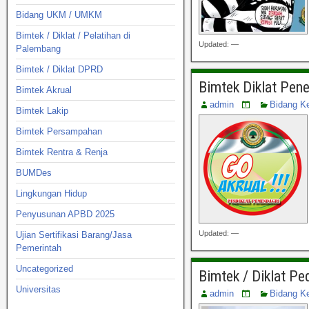
Bidang UKM / UMKM
Bimtek / Diklat / Pelatihan di
Updated: —
Palembang
Bimtek / Diklat DPRD
Bimtek Diklat Pen
Bimtek Akrual
admin
Bidang K
Bimtek Lakip
Bimtek Persampahan
Bimtek Rentra & Renja
BUMDes
Lingkungan Hidup
Penyusunan APBD 2025
Updated: —
Ujian Sertifikasi Barang/Jasa
Pemerintah
Uncategorized
Bimtek / Diklat P
Universitas
admin
Bidang K