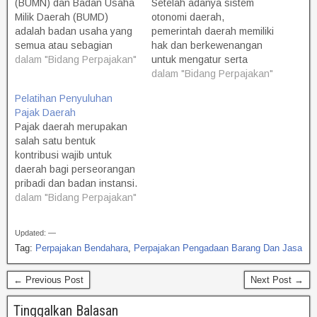
(BUMN) dan Badan Usaha
Setelah adanya sistem
Milik Daerah (BUMD)
otonomi daerah,
adalah badan usaha yang
pemerintah daerah memiliki
semua atau sebagian
hak dan berkewenangan
modalnya milik negara.
dalam "Bidang Perpajakan"
untuk mengatur serta
Permodalan tersebut
melaksanakan
dalam "Bidang Perpajakan"
berasal dari keuangan
pemerintahannya sendiri.
Pelatihan Penyuluhan
negara yang dipisahkan
Oleh sebab itu, pemerintah
Pajak Daerah
untuk usaha demi
daerah diharuskan untuk
Pajak daerah merupakan
kemakmuran rakyat. Dalam
kreatif dalam mendapatkan
salah satu bentuk
melaksanakan tugasnya,
sumber dana, sehingga
kontribusi wajib untuk
BUMN dan BUMD, swasta
mampu menunjang
daerah bagi perseorangan
dan koperasi bekerja sama
keuangan dan
pribadi dan badan instansi.
serta saling mendukung
pembangunan daerah.
Pajak ini bersifat memaksa
dalam "Bidang Perpajakan"
sesuai demokrasi…
Salah satu sumber dana
dan wajib pajak harus
daerah berasal dari pajak
membayarkan pajak tanpa
daerah dan retribusi
Updated: —
mendapatkan timbal balik
daerah. Hal ini…
Tag:
Perpajakan Bendahara
,
Perpajakan Pengadaan Barang Dan Jasa
secara langsung. Secara
legalitas, telah diatur
← Previous Post
Next Post →
dalam peraturan
perundang-undangan dan
Tinggalkan Balasan
ketetapan pemerintah.