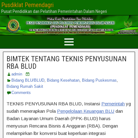
Pusdiklat Pemendagri
Pusat Pendidikan dan Pelatihan Pemerintahan Dalam Negeri
BIMTEK TENTANG TEKNIS PENYUSUNAN
RBA BLUD
admin
Bidang BLU/BLUD
,
Bidang Kesehatan
,
Bidang Puskesmas
,
Bidang Rumah Sakit
Comments
TEKNIS PENYUSUNAN RBA BLUD, Instansi
Pemerintah
yg
sudah menerapkan Pola
Pengelolaan Keuangan BLU
dan
Badan Layanan Umum Daerah (PPK-BLUD) harus
menyusun Rencana Bisnis & Anggaran (RBA). Dengan
melampirkan lbr konversi buat keperluan integrasi