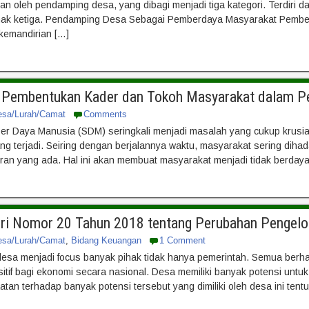
kan oleh pendamping desa, yang dibagi menjadi tiga kategori. Terdiri
hak ketiga. Pendamping Desa Sebagai Pemberdaya Masyarakat Pemberd
emandirian […]
n Pembentukan Kader dan Tokoh Masyarakat dalam 
esa/Lurah/Camat
Comments
r Daya Manusia (SDM) seringkali menjadi masalah yang cukup krusi
ng terjadi. Seiring dengan berjalannya waktu, masyarakat sering d
turan yang ada. Hal ini akan membuat masyarakat menjadi tidak berda
ri Nomor 20 Tahun 2018 tentang Perubahan Pengelo
esa/Lurah/Camat
,
Bidang Keuangan
1 Comment
desa menjadi focus banyak pihak tidak hanya pemerintah. Semua be
f bagi ekonomi secara nasional. Desa memiliki banyak potensi untuk 
an terhadap banyak potensi tersebut yang dimiliki oleh desa ini tent