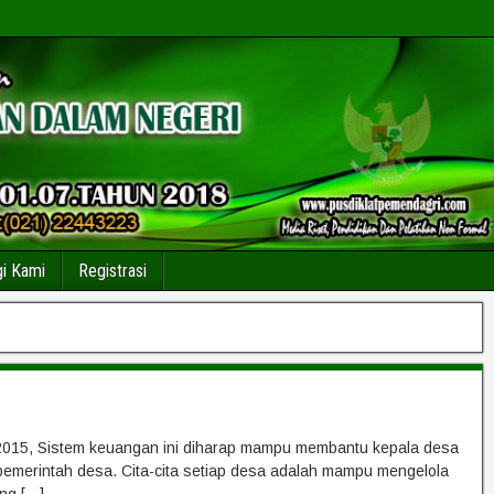
i Kami
Registrasi
2015, Sistem keuangan ini diharap mampu membantu kepala desa
pemerintah desa. Cita-cita setiap desa adalah mampu mengelola
ng […]