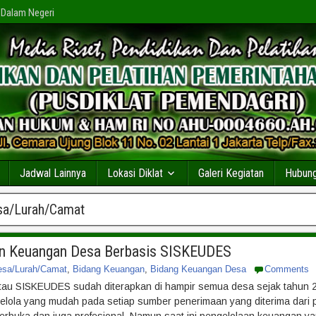
 Dalam Negeri
Jadwal Lainnya
Lokasi Diklat
Galeri Kegiatan
Hubung
sa/Lurah/Camat
an Keuangan Desa Berbasis SISKEUDES
esa/Lurah/Camat
,
Bidang Keuangan
,
Bidang Keuangan Desa
Comments
tau SISKEUDES sudah diterapkan di hampir semua desa sejak tahun 
elola yang mudah pada setiap sumber penerimaan yang diterima dari 
rbuka dan juga profesional. Namun saat ini pengelolaan keuangan ya