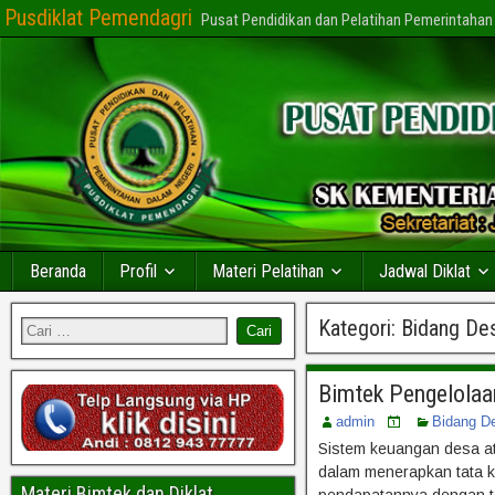
Pusdiklat Pemendagri
Pusat Pendidikan dan Pelatihan Pemerintahan
Beranda
Profil
Materi Pelatihan
Jadwal Diklat
Kategori:
Bidang De
Bimtek Pengelola
admin
Bidang D
Sistem keuangan desa a
dalam menerapkan tata k
Materi Bimtek dan Diklat
pendapatannya dengan te