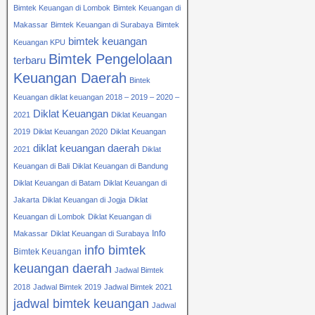
Bimtek Keuangan di Lombok
Bimtek Keuangan di
Makassar
Bimtek Keuangan di Surabaya
Bimtek
bimtek keuangan
Keuangan KPU
Bimtek Pengelolaan
terbaru
Keuangan Daerah
Bintek
Keuangan diklat keuangan 2018 – 2019 – 2020 –
Diklat Keuangan
2021
Diklat Keuangan
2019
Diklat Keuangan 2020
Diklat Keuangan
diklat keuangan daerah
2021
Diklat
Keuangan di Bali
Diklat Keuangan di Bandung
Diklat Keuangan di Batam
Diklat Keuangan di
Jakarta
Diklat Keuangan di Jogja
Diklat
Keuangan di Lombok
Diklat Keuangan di
Info
Makassar
Diklat Keuangan di Surabaya
info bimtek
Bimtek Keuangan
keuangan daerah
Jadwal Bimtek
2018
Jadwal Bimtek 2019
Jadwal Bimtek 2021
jadwal bimtek keuangan
Jadwal