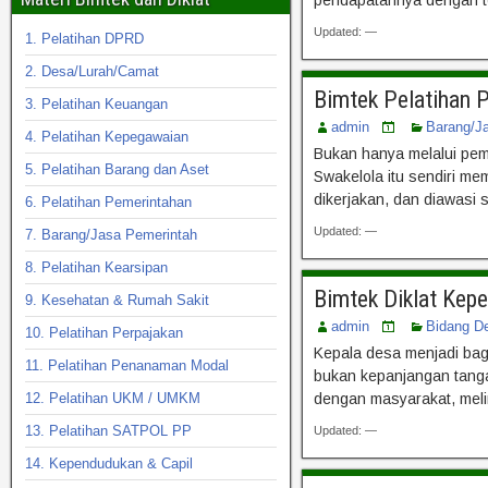
Updated: —
1. Pelatihan DPRD
2. Desa/Lurah/Camat
Bimtek Pelatihan 
3. Pelatihan Keuangan
admin
Barang/J
4. Pelatihan Kepegawaian
Bukan hanya melalui pem
5. Pelatihan Barang dan Aset
Swakelola itu sendiri me
dikerjakan, dan diawasi
6. Pelatihan Pemerintahan
Updated: —
7. Barang/Jasa Pemerintah
8. Pelatihan Kearsipan
Bimtek Diklat Kep
9. Kesehatan & Rumah Sakit
admin
Bidang D
10. Pelatihan Perpajakan
Kepala desa menjadi bag
11. Pelatihan Penanaman Modal
bukan kepanjangan tanga
12. Pelatihan UKM / UMKM
dengan masyarakat, meli
13. Pelatihan SATPOL PP
Updated: —
14. Kependudukan & Capil