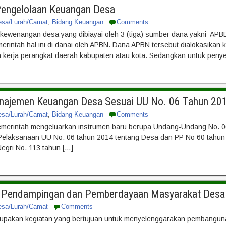
Pengelolaan Keuangan Desa
esa/Lurah/Camat
,
Bidang Keuangan
Comments
kewenangan desa yang dibiayai oleh 3 (tiga) sumber dana yakni A
merintah hal ini di danai oleh APBN. Dana APBN tersebut dialokasika
an kerja perangkat daerah kabupaten atau kota. Sedangkan untuk peny
anajemen Keuangan Desa Sesuai UU No. 06 Tahun 20
esa/Lurah/Camat
,
Bidang Keuangan
Comments
merintah mengeluarkan instrumen baru berupa Undang-Undang No. 06
 Pelaksanaan UU No. 06 tahun 2014 tentang Desa dan PP No 60 tahu
egri No. 113 tahun […]
an Pendampingan dan Pemberdayaan Masyarakat Desa
esa/Lurah/Camat
Comments
pakan kegiatan yang bertujuan untuk menyelenggarakan pembangun