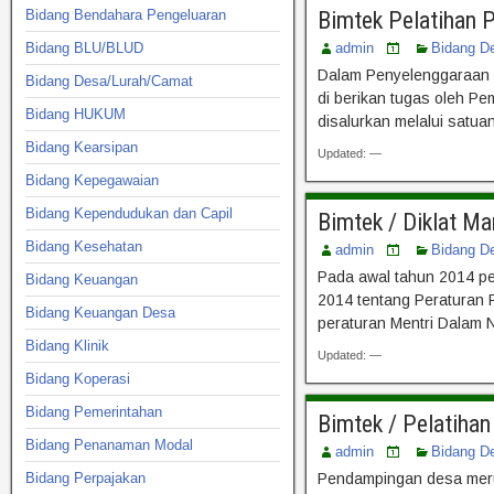
Bidang Bendahara Pengeluaran
Bimtek Pelatihan 
Bidang BLU/BLUD
admin
Bidang D
Dalam Penyelenggaraan 
Bidang Desa/Lurah/Camat
di berikan tugas oleh Pe
Bidang HUKUM
disalurkan melalui satu
Bidang Kearsipan
Updated: —
Bidang Kepegawaian
Bidang Kependudukan dan Capil
Bimtek / Diklat M
Bidang Kesehatan
admin
Bidang D
Pada awal tahun 2014 pe
Bidang Keuangan
2014 tentang Peraturan
Bidang Keuangan Desa
peraturan Mentri Dalam N
Bidang Klinik
Updated: —
Bidang Koperasi
Bidang Pemerintahan
Bimtek / Pelatih
Bidang Penanaman Modal
admin
Bidang D
Bidang Perpajakan
Pendampingan desa meru