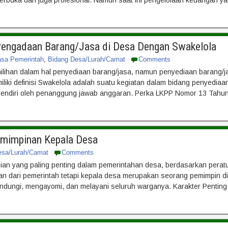
Pengadaan Barang/Jasa di Desa Dengan Swakelola
asa Pemerintah
,
Bidang Desa/Lurah/Camat
Comments
ilihan dalam hal penyediaan barang/jasa, namun penyediaan barang/ja
miliki definisi Swakelola adalah suatu kegiatan dalam bidang penyedi
 sendiri oleh penanggung jawab anggaran. Perka LKPP Nomor 13 Tah
emimpinan Kepala Desa
esa/Lurah/Camat
Comments
ian yang paling penting dalam pemerintahan desa, berdasarkan pera
n dari pemerintah tetapi kepala desa merupakan seorang pemimpin di
ndungi, mengayomi, dan melayani seluruh warganya. Karakter Penti