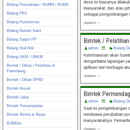
desa ini biasanya dilaku
Bidang Perusahaan / BUMN / BUMD
masyarakat, dan atau pi
Bidang PKK
sebagai pengembangan k
Bidang Puskesmas
Updated: —
Bidang Rumah Sakit
Bidang Satpol PP
Bimtek / Pelatiha
Bidang Staf Ahli
admin
Bidang D
Keterbatasan akan Sumbe
Bidang UKM / UMKM
denganfakta lapangan ya
Bimtek / Diklat / Pelatihan di
aplikasi dari berbagai a
Palembang
Updated: —
Bimtek / Diklat DPRD
Bimtek Akrual
Bimtek Permendag
Bimtek Lakip
admin
Bidang D
Bimtek Persampahan
Saat ini pengembangan 
membawa perubahan positi
Bimtek Rentra & Renja
masyarakatnya. Pemanfaat
BUMDes
Updated: —