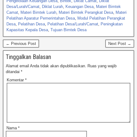
Pengelolaan Keuangan Desa
,
Bintek
,
Diklat Camat
,
Diklat
Desa/Lurah/Camat
,
Diklat Lurah
,
Keuangan Desa
,
Materi Bimtek
Camat
,
Materi Bimtek Lurah
,
Materi Bimtek Perangkat Desa
,
Materi
Pelatihan Aparatur Pemerintahan Desa
,
Modul Pelatihan Perangkat
Desa
,
Pelatihan Desa
,
Pelatihan Desa/Lurah/Camat
,
Peningkatan
Kapasitas Kepala Desa
,
Tujuan Bimtek Desa
← Previous Post
Next Post →
Tinggalkan Balasan
Alamat email Anda tidak akan dipublikasikan.
Ruas yang wajib
ditandai
*
Komentar
*
Nama
*