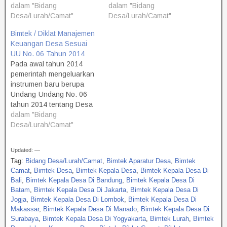
dalam "Bidang
dalam "Bidang
Desa/Lurah/Camat"
Desa/Lurah/Camat"
Bimtek / Diklat Manajemen
Keuangan Desa Sesuai
UU No. 06 Tahun 2014
Pada awal tahun 2014
pemerintah mengeluarkan
instrumen baru berupa
Undang-Undang No. 06
tahun 2014 tentang Desa
yang diikuti dengan PP No.
dalam "Bidang
43 tahun 2014 tentang
Desa/Lurah/Camat"
Peraturan Pelaksanaan
UU No. 06 tahun 2014
Updated: —
tentang Desa dan PP No
Tag:
Bidang Desa/Lurah/Camat
,
Bimtek Aparatur Desa
,
Bimtek
60 tahun 2014 tentang
Camat
,
Bimtek Desa
,
Bimtek Kepala Desa
,
Bimtek Kepala Desa Di
Dana Desa yang
Bali
,
Bimtek Kepala Desa Di Bandung
,
Bimtek Kepala Desa Di
Bersumber dari APBN.
Batam
,
Bimtek Kepala Desa Di Jakarta
,
Bimtek Kepala Desa Di
Sementara peraturan
Jogja
,
Bimtek Kepala Desa Di Lombok
,
Bimtek Kepala Desa Di
Mentri…
Makassar
,
Bimtek Kepala Desa Di Manado
,
Bimtek Kepala Desa Di
Surabaya
,
Bimtek Kepala Desa Di Yogyakarta
,
Bimtek Lurah
,
Bimtek