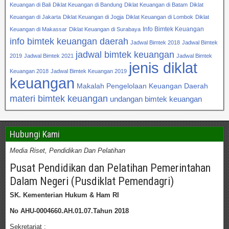
Keuangan di Bali
Diklat Keuangan di Bandung
Diklat Keuangan di Batam
Diklat
Keuangan di Jakarta
Diklat Keuangan di Jogja
Diklat Keuangan di Lombok
Diklat
Info Bimtek Keuangan
Keuangan di Makassar
Diklat Keuangan di Surabaya
info bimtek keuangan daerah
Jadwal Bimtek 2018
Jadwal Bimtek
jadwal bimtek keuangan
2019
Jadwal Bimtek 2021
Jadwal Bimtek
jenis diklat
Keuangan 2018
Jadwal Bimtek Keuangan 2019
keuangan
Makalah Pengelolaan Keuangan Daerah
materi bimtek keuangan
undangan bimtek keuangan
Hubungi Kami
Media Riset, Pendidikan Dan Pelatihan
Pusat Pendidikan dan Pelatihan Pemerintahan
Dalam Negeri (Pusdiklat Pemendagri)
SK. Kementerian Hukum & Ham RI
No AHU-0004660.AH.01.07.Tahun 2018
Sekretariat :