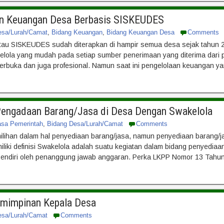
an Keuangan Desa Berbasis SISKEUDES
esa/Lurah/Camat
,
Bidang Keuangan
,
Bidang Keuangan Desa
Comments
tau SISKEUDES sudah diterapkan di hampir semua desa sejak tahun 
elola yang mudah pada setiap sumber penerimaan yang diterima dari 
rbuka dan juga profesional. Namun saat ini pengelolaan keuangan ya
Pengadaan Barang/Jasa di Desa Dengan Swakelola
asa Pemerintah
,
Bidang Desa/Lurah/Camat
Comments
ilihan dalam hal penyediaan barang/jasa, namun penyediaan barang/ja
miliki definisi Swakelola adalah suatu kegiatan dalam bidang penyedi
 sendiri oleh penanggung jawab anggaran. Perka LKPP Nomor 13 Tah
emimpinan Kepala Desa
esa/Lurah/Camat
Comments