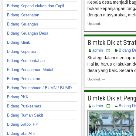
Kepala desa menjadi bag
Bidang Kependudukan dan Capil
bukan kepanjangan tanga
dengan masyarakat, meli
Bidang Kesehatan
Bidang Keuangan
Updated: —
Bidang Keuangan Desa
Bimtek Diklat Str
Bidang Klinik
admin
Bidang D
Bidang Koperasi
Strategi dalam mencapai
Bidang Pemerintahan
Hal itu harus dilakukan 
Bidang Penanaman Modal
desa yang baik. Secara
Bidang Perpajakan
Updated: —
Bidang Perusahaan / BUMN / BUMD
Bimtek Diklat Pen
Bidang PKK
admin
Bidang D
Bidang Puskesmas
Bidang Rumah Sakit
Bidang Satpol PP
Bidang Staf Ahli