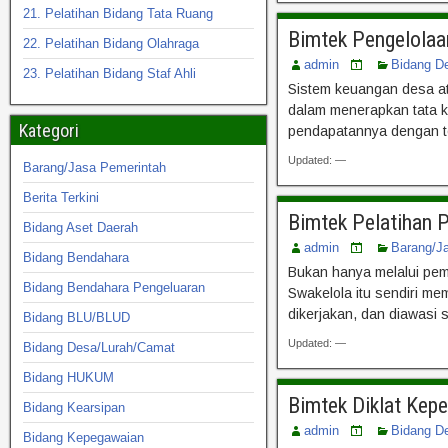
21. Pelatihan Bidang Tata Ruang
Bimtek Pengelola
22. Pelatihan Bidang Olahraga
admin
Bidang D
23. Pelatihan Bidang Staf Ahli
Sistem keuangan desa a
dalam menerapkan tata k
Kategori
pendapatannya dengan te
Updated: —
Barang/Jasa Pemerintah
Berita Terkini
Bimtek Pelatihan 
Bidang Aset Daerah
admin
Barang/J
Bidang Bendahara
Bukan hanya melalui pem
Bidang Bendahara Pengeluaran
Swakelola itu sendiri me
dikerjakan, dan diawasi
Bidang BLU/BLUD
Updated: —
Bidang Desa/Lurah/Camat
Bidang HUKUM
Bimtek Diklat Kep
Bidang Kearsipan
admin
Bidang D
Bidang Kepegawaian