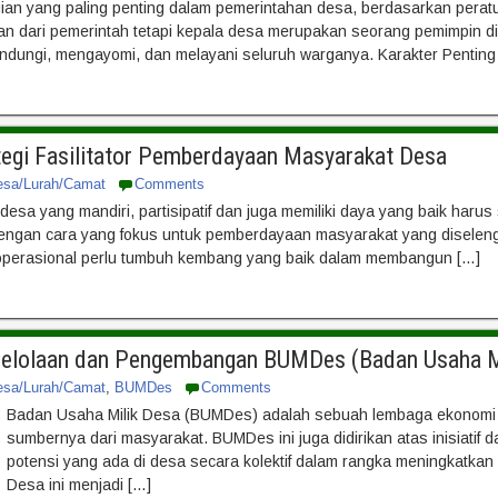
ian yang paling penting dalam pemerintahan desa, berdasarkan pera
n dari pemerintah tetapi kepala desa merupakan seorang pemimpin di
ndungi, mengayomi, dan melayani seluruh warganya. Karakter Penti
ategi Fasilitator Pemberdayaan Masyarakat Desa
esa/Lurah/Camat
Comments
 desa yang mandiri, partisipatif dan juga memiliki daya yang baik h
dengan cara yang fokus untuk pemberdayaan masyarakat yang diselengg
 operasional perlu tumbuh kembang yang baik dalam membangun […]
gelolaan dan Pengembangan BUMDes (Badan Usaha M
esa/Lurah/Camat
,
BUMDes
Comments
Badan Usaha Milik Desa (BUMDes) adalah sebuah lembaga ekonomi
sumbernya dari masyarakat. BUMDes ini juga didirikan atas inisiatif
potensi yang ada di desa secara kolektif dalam rangka meningkatkan
Desa ini menjadi […]