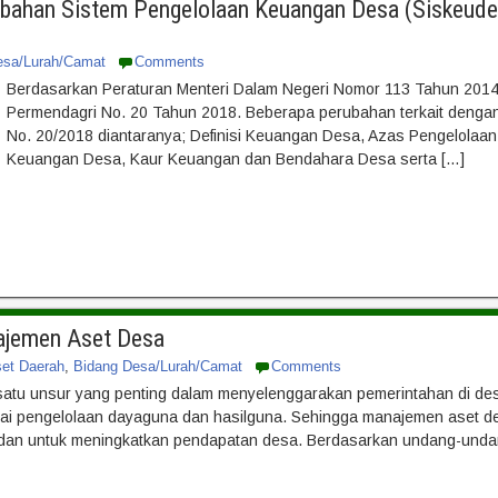
bahan Sistem Pengelolaan Keuangan Desa (Siskeud
esa/Lurah/Camat
Comments
Berdasarkan Peraturan Menteri Dalam Negeri Nomor 113 Tahun 2014 
Permendagri No. 20 Tahun 2018. Beberapa perubahan terkait denga
No. 20/2018 diantaranya; Definisi Keuangan Desa, Azas Pengelola
Keuangan Desa, Kaur Keuangan dan Bendahara Desa serta […]
ajemen Aset Desa
set Daerah
,
Bidang Desa/Lurah/Camat
Comments
satu unsur yang penting dalam menyelenggarakan pemerintahan di des
pai pengelolaan dayaguna dan hasilguna. Sehingga manajemen aset des
 dan untuk meningkatkan pendapatan desa. Berdasarkan undang-und