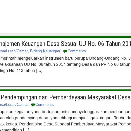
anajemen Keuangan Desa Sesuai UU No. 06 Tahun 20
esa/Lurah/Camat
,
Bidang Keuangan
Comments
merintah mengeluarkan instrumen baru berupa Undang-Undang No. 06
 Pelaksanaan UU No. 06 tahun 2014 tentang Desa dan PP No 60 tahu
egri No. 113 tahun […]
an Pendampingan dan Pemberdayaan Masyarakat Desa
esa/Lurah/Camat
Comments
pakan kegiatan yang bertujuan untuk menyelenggarakan pembangun
kan oleh pendamping desa, yang dibagi menjadi tiga kategori. Terdiri
hak ketiga. Pendamping Desa Sebagai Pemberdaya Masyarakat Pemberd
emandirian […]