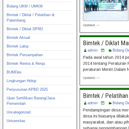
Bidang UKM / UMKM
Bimtek / Diklat / Pelatihan di
Palembang
Updated: —
Bimtek / Diklat DPRD
Bimtek Akrual
Bimtek / Diklat M
Bimtek Lakip
admin
Bidang D
Bimtek Persampahan
Pada awal tahun 2014 pe
2014 tentang Peraturan
Bimtek Rentra & Renja
peraturan Mentri Dalam N
BUMDes
Updated: —
Lingkungan Hidup
Penyusunan APBD 2025
Bimtek / Pelatih
Ujian Sertifikasi Barang/Jasa
admin
Bidang D
Pemerintah
Pendampingan desa meru
Uncategorized
desa ini biasanya dilaku
Universitas
masyarakat, dan atau pi
sebagai pengembangan k