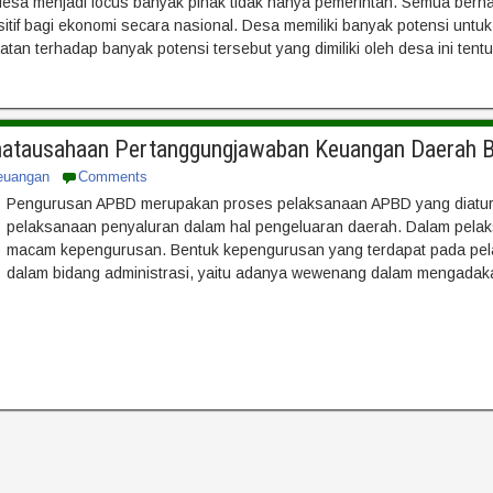
desa menjadi focus banyak pihak tidak hanya pemerintah. Semua be
f bagi ekonomi secara nasional. Desa memiliki banyak potensi untuk 
an terhadap banyak potensi tersebut yang dimiliki oleh desa ini tent
atausahaan Pertanggungjawaban Keuangan Daerah B
euangan
Comments
Pengurusan APBD merupakan proses pelaksanaan APBD yang diatur
pelaksanaan penyaluran dalam hal pengeluaran daerah. Dalam pela
macam kepengurusan. Bentuk kepengurusan yang terdapat pada pela
dalam bidang administrasi, yaitu adanya wewenang dalam mengadaka