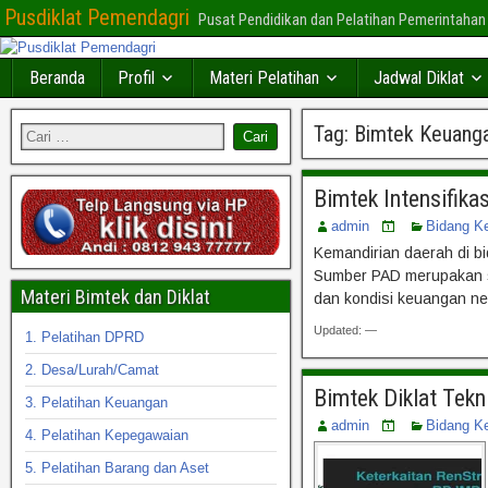
Pusdiklat Pemendagri
Pusat Pendidikan dan Pelatihan Pemerintahan
Beranda
Profil
Materi Pelatihan
Jadwal Diklat
Tag:
Bimtek Keuang
Bimtek Intensifika
admin
Bidang K
Kemandirian daerah di b
Sumber PAD merupakan su
Materi Bimtek dan Diklat
dan kondisi keuangan n
Updated: —
1. Pelatihan DPRD
2. Desa/Lurah/Camat
Bimtek Diklat Tek
3. Pelatihan Keuangan
admin
Bidang K
4. Pelatihan Kepegawaian
5. Pelatihan Barang dan Aset