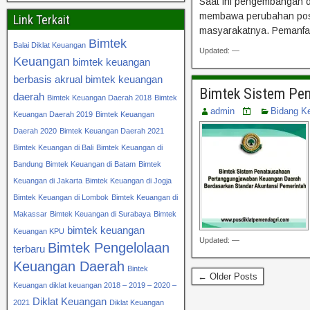
Saat ini pengembangan 
membawa perubahan positi
Link Terkait
masyarakatnya. Pemanfaat
Bimtek
Balai Diklat Keuangan
Updated: —
Keuangan
bimtek keuangan
berbasis akrual
bimtek keuangan
Bimtek Sistem Pen
daerah
Bimtek Keuangan Daerah 2018
Bimtek
admin
Bidang K
Keuangan Daerah 2019
Bimtek Keuangan
Daerah 2020
Bimtek Keuangan Daerah 2021
Bimtek Keuangan di Bali
Bimtek Keuangan di
Bandung
Bimtek Keuangan di Batam
Bimtek
Keuangan di Jakarta
Bimtek Keuangan di Jogja
Bimtek Keuangan di Lombok
Bimtek Keuangan di
Makassar
Bimtek Keuangan di Surabaya
Bimtek
bimtek keuangan
Keuangan KPU
Updated: —
Bimtek Pengelolaan
terbaru
Keuangan Daerah
Bintek
← Older Posts
Keuangan diklat keuangan 2018 – 2019 – 2020 –
Diklat Keuangan
2021
Diklat Keuangan