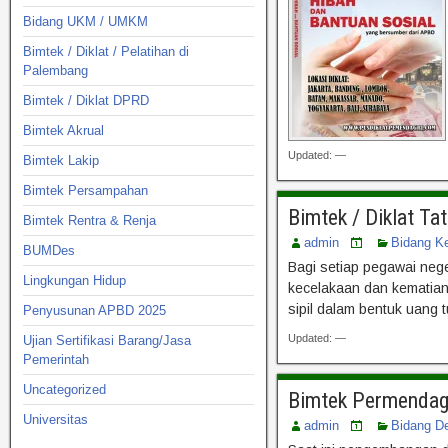
Bidang UKM / UMKM
Bimtek / Diklat / Pelatihan di
Palembang
Bimtek / Diklat DPRD
Bimtek Akrual
Updated: —
Bimtek Lakip
Bimtek Persampahan
Bimtek / Diklat T
Bimtek Rentra & Renja
admin
Bidang K
BUMDes
Bagi setiap pegawai nege
Lingkungan Hidup
kecelakaan dan kematian 
sipil dalam bentuk uang 
Penyusunan APBD 2025
Updated: —
Ujian Sertifikasi Barang/Jasa
Pemerintah
Uncategorized
Bimtek Permendag
Universitas
admin
Bidang D