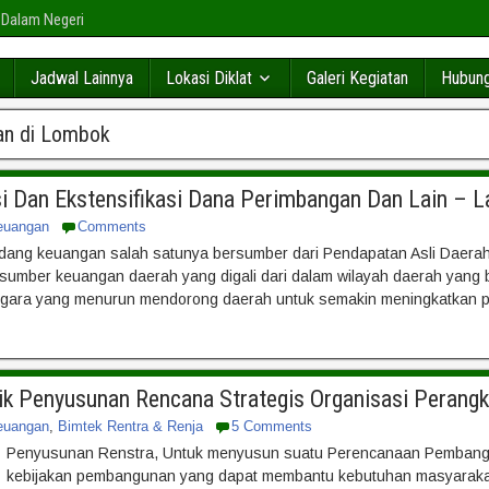
 Dalam Negeri
Jadwal Lainnya
Lokasi Diklat
Galeri Kegiatan
Hubung
an di Lombok
si Dan Ekstensifikasi Dana Perimbangan Dan Lain – 
euangan
Comments
idang keuangan salah satunya bersumber dari Pendapatan Asli Daera
mber keuangan daerah yang digali dari dalam wilayah daerah yang 
egara yang menurun mendorong daerah untuk semakin meningkatkan 
nik Penyusunan Rencana Strategis Organisasi Pera
euangan
,
Bimtek Rentra & Renja
5 Comments
Penyusunan Renstra, Untuk menyusun suatu Perencanaan Pembangu
kebijakan pembangunan yang dapat membantu kebutuhan masyarakat.