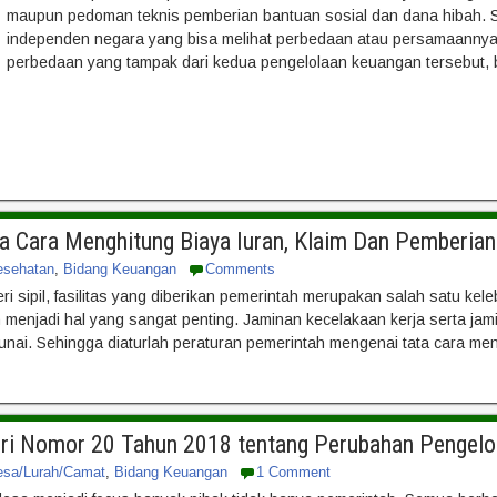
maupun pedoman teknis pemberian bantuan sosial dan dana hibah. Sel
independen negara yang bisa melihat perbedaan atau persamaannya
perbedaan yang tampak dari kedua pengelolaan keuangan tersebut, bi
ata Cara Menghitung Biaya Iuran, Klaim Dan Pemberi
esehatan
,
Bidang Keuangan
Comments
ri sipil, fasilitas yang diberikan pemerintah merupakan salah satu k
menjadi hal yang sangat penting. Jaminan kecelakaan kerja serta jam
tunai. Sehingga diaturlah peraturan pemerintah mengenai tata cara men
ri Nomor 20 Tahun 2018 tentang Perubahan Pengelo
esa/Lurah/Camat
,
Bidang Keuangan
1 Comment