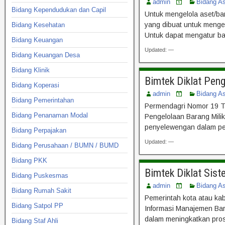
admin
Bidang A
Bidang Kependudukan dan Capil
Untuk mengelola aset/ba
yang dibuat untuk menge
Bidang Kesehatan
Untuk dapat mengatur ba
Bidang Keuangan
Updated: —
Bidang Keuangan Desa
Bidang Klinik
Bimtek Diklat Pen
Bidang Koperasi
admin
Bidang A
Bidang Pemerintahan
Permendagri Nomor 19 T
Bidang Penanaman Modal
Pengelolaan Barang Mili
penyelewengan dalam pem
Bidang Perpajakan
Updated: —
Bidang Perusahaan / BUMN / BUMD
Bidang PKK
Bimtek Diklat Sis
Bidang Puskesmas
admin
Bidang A
Bidang Rumah Sakit
Pemerintah kota atau kab
Bidang Satpol PP
Informasi Manajemen Bar
dalam meningkatkan pros
Bidang Staf Ahli