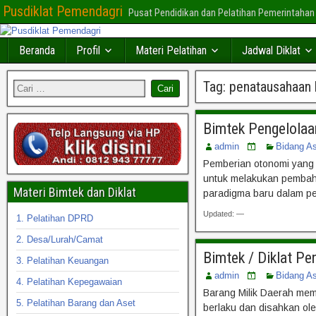
Pusdiklat Pemendagri
Pusat Pendidikan dan Pelatihan Pemerintahan
Beranda
Profil
Materi Pelatihan
Jadwal Diklat
Tag:
penatausahaan 
Bimtek Pengelolaa
admin
Bidang A
Pemberian otonomi yang 
untuk melakukan pembah
Materi Bimtek dan Diklat
paradigma baru dalam p
Updated: —
1. Pelatihan DPRD
2. Desa/Lurah/Camat
Bimtek / Diklat P
3. Pelatihan Keuangan
admin
Bidang A
4. Pelatihan Kepegawaian
Barang Milik Daerah me
5. Pelatihan Barang dan Aset
berlaku dan disahkan ol