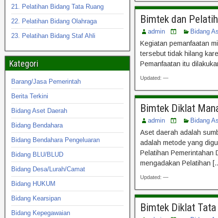
21. Pelatihan Bidang Tata Ruang
Bimtek dan Pelati
22. Pelatihan Bidang Olahraga
admin
Bidang A
23. Pelatihan Bidang Staf Ahli
Kegiatan pemanfaatan mil
tersebut tidak hilang ka
Kategori
Pemanfaatan itu dilakuk
Updated: —
Barang/Jasa Pemerintah
Berita Terkini
Bimtek Diklat Man
Bidang Aset Daerah
admin
Bidang A
Bidang Bendahara
Aset daerah adalah sumb
Bidang Bendahara Pengeluaran
adalah metode yang digu
Pelatihan Pemerintahan
Bidang BLU/BLUD
mengadakan Pelatihan [
Bidang Desa/Lurah/Camat
Updated: —
Bidang HUKUM
Bidang Kearsipan
Bimtek Diklat Tat
Bidang Kepegawaian