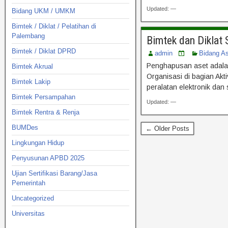
Updated: —
Bidang UKM / UMKM
Bimtek / Diklat / Pelatihan di
Palembang
Bimtek dan Diklat
Bimtek / Diklat DPRD
admin
Bidang A
Penghapusan aset adalah 
Bimtek Akrual
Organisasi di bagian Akt
Bimtek Lakip
peralatan elektronik da
Bimtek Persampahan
Updated: —
Bimtek Rentra & Renja
BUMDes
← Older Posts
Lingkungan Hidup
Penyusunan APBD 2025
Ujian Sertifikasi Barang/Jasa
Pemerintah
Uncategorized
Universitas