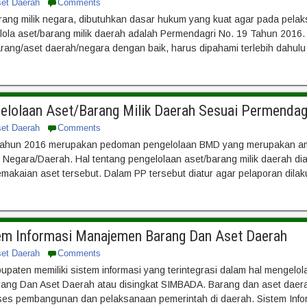
set Daerah
Comments
rang milik negara, dibutuhkan dasar hukum yang kuat agar pada pela
lola aset/barang milik daerah adalah Permendagri No. 19 Tahun 2016
rang/aset daerah/negara dengan baik, harus dipahami terlebih dahulu
gelolaan Aset/Barang Milik Daerah Sesuai Permenda
set Daerah
Comments
ahun 2016 merupakan pedoman pengelolaan BMD yang merupakan ama
k Negara/Daerah. Hal tentang pengelolaan aset/barang milik daerah d
akaian aset tersebut. Dalam PP tersebut diatur agar pelaporan dilak
tem Informasi Manajemen Barang Dan Aset Daerah
set Daerah
Comments
upaten memiliki sistem informasi yang terintegrasi dalam hal mengelol
ang Dan Aset Daerah atau disingkat SIMBADA. Barang dan aset daerah 
es pembangunan dan pelaksanaan pemerintah di daerah. Sistem Info