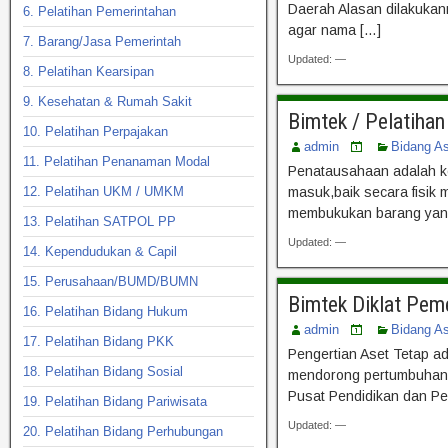
Daerah Alasan dilakukan
6. Pelatihan Pemerintahan
agar nama […]
7. Barang/Jasa Pemerintah
Updated: —
8. Pelatihan Kearsipan
9. Kesehatan & Rumah Sakit
Bimtek / Pelatiha
10. Pelatihan Perpajakan
admin
Bidang A
11. Pelatihan Penanaman Modal
Penatausahaan adalah ke
12. Pelatihan UKM / UMKM
masuk,baik secara fisi
membukukan barang yang k
13. Pelatihan SATPOL PP
Updated: —
14. Kependudukan & Capil
15. Perusahaan/BUMD/BUMN
Bimtek Diklat Pem
16. Pelatihan Bidang Hukum
admin
Bidang A
17. Pelatihan Bidang PKK
Pengertian Aset Tetap ad
18. Pelatihan Bidang Sosial
mendorong pertumbuhan e
Pusat Pendidikan dan P
19. Pelatihan Bidang Pariwisata
Updated: —
20. Pelatihan Bidang Perhubungan