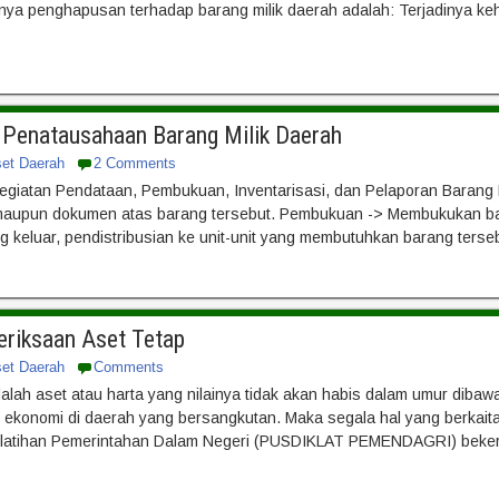
nya penghapusan terhadap barang milik daerah adalah: Terjadinya ke
n Penatausahaan Barang Milik Daerah
set Daerah
2 Comments
giatan Pendataan, Pembukuan, Inventarisasi, dan Pelaporan Barang
k maupun dokumen atas barang tersebut. Pembukuan -> Membukukan ba
eluar, pendistribusian ke unit-unit yang membutuhkan barang tersebu
eriksaan Aset Tetap
set Daerah
Comments
alah aset atau harta yang nilainya tidak akan habis dalam umur diba
konomi di daerah yang bersangkutan. Maka segala hal yang berkait
elatihan Pemerintahan Dalam Negeri (PUSDIKLAT PEMENDAGRI) beke