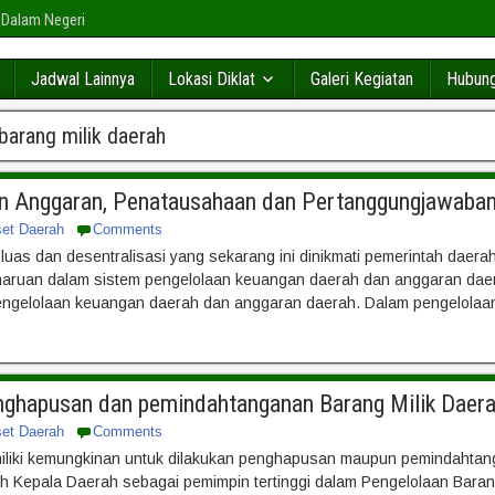
 Dalam Negeri
Jadwal Lainnya
Lokasi Diklat
Galeri Kegiatan
Hubung
barang milik daerah
n Anggaran, Penatausahaan dan Pertanggungjawaban
set Daerah
Comments
luas dan desentralisasi yang sekarang ini dinikmati pemerintah daer
aruan dalam sistem pengelolaan keuangan daerah dan anggaran daer
engelolaan keuangan daerah dan anggaran daerah. Dalam pengelolaa
enghapusan dan pemindahtanganan Barang Milik Daer
set Daerah
Comments
miliki kemungkinan untuk dilakukan penghapusan maupun pemindahta
eh Kepala Daerah sebagai pemimpin tertinggi dalam Pengelolaan Baran