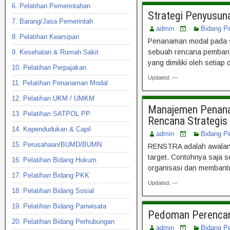
6. Pelatihan Pemerintahan
Strategi Penyusu
7. Barang/Jasa Pemerintah
admin
Bidang P
8. Pelatihan Kearsipan
Penanaman modal pada se
sebuah rencana pembang
9. Kesehatan & Rumah Sakit
yang dimiliki oleh seti
10. Pelatihan Perpajakan
Updated: —
11. Pelatihan Penanaman Modal
12. Pelatihan UKM / UMKM
Manajemen Penanam
13. Pelatihan SATPOL PP
Rencana Strategis
14. Kependudukan & Capil
admin
Bidang P
15. Perusahaan/BUMD/BUMN
RENSTRA adalah awalan d
target. Contohnya saja s
16. Pelatihan Bidang Hukum
organisasi dan membantu
17. Pelatihan Bidang PKK
Updated: —
18. Pelatihan Bidang Sosial
19. Pelatihan Bidang Pariwisata
Pedoman Perencana
20. Pelatihan Bidang Perhubungan
admin
Bidang P