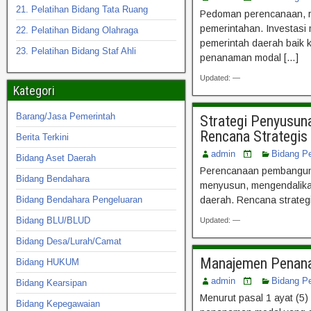
21. Pelatihan Bidang Tata Ruang
Pedoman perencanaan, re
pemerintahan. Investasi
22. Pelatihan Bidang Olahraga
pemerintah daerah baik 
23. Pelatihan Bidang Staf Ahli
penanaman modal […]
Updated: —
Kategori
Barang/Jasa Pemerintah
Strategi Penyusu
Rencana Strategis
Berita Terkini
admin
Bidang P
Bidang Aset Daerah
Perencanaan pembanguna
Bidang Bendahara
menyusun, mengendalikan
Bidang Bendahara Pengeluaran
daerah. Rencana strategi 
Bidang BLU/BLUD
Updated: —
Bidang Desa/Lurah/Camat
Manajemen Penana
Bidang HUKUM
admin
Bidang P
Bidang Kearsipan
Menurut pasal 1 ayat (5
Bidang Kepegawaian