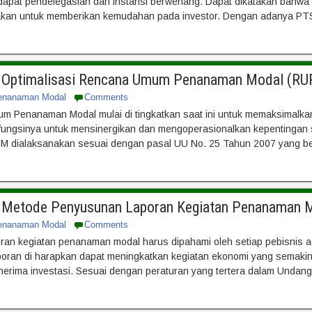
apat pendelegasian dari instansi berwenang. Dapat dikatakan bahw
dakan untuk memberikan kemudahan pada investor. Dengan adanya PT
an Optimalisasi Rencana Umum Penanaman Modal (R
enanaman Modal
Comments
um Penanaman Modal mulai di tingkatkan saat ini untuk memaksimal
 fungsinya untuk mensinergikan dan mengoperasionalkan kepentingan s
PM dialaksanakan sesuai dengan pasal UU No. 25 Tahun 2007 yang ber
an Metode Penyusunan Laporan Kegiatan Penanaman 
enanaman Modal
Comments
an kegiatan penanaman modal harus dipahami oleh setiap pebisnis aga
poran di harapkan dapat meningkatkan kegiatan ekonomi yang semakin
nerima investasi. Sesuai dengan peraturan yang tertera dalam Undan