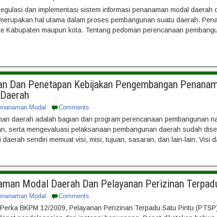
gulasi dan implementasi sistem informasi penanaman modal daerah d
 merupakan hal utama dalam proses pembangunan suatu daerah. Pena
ke Kabupaten maupun kota. Tentang pedoman perencanaan pembanguna
nan Dan Penetapan Kebijakan Pengembangan Penana
 Daerah
enanaman Modal
Comments
n daerah adalah bagian dari program perencanaan pembangunan nas
, serta mengevaluasi pelaksanaan pembangunan daerah sudah disesu
daerah sendiri memuat visi, misi, tujuan, sasaran, dan lain-lain. Visi d
man Modal Daerah Dan Pelayanan Perizinan Terpadu
enanaman Modal
Comments
) Perka BKPM 12/2009, Pelayanan Perizinan Terpadu Satu Pintu (PTSP)