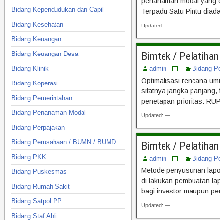
penanaman modal yang d
Bidang Kependudukan dan Capil
Terpadu Satu Pintu dia
Bidang Kesehatan
Updated: —
Bidang Keuangan
Bidang Keuangan Desa
Bimtek / Pelatih
Bidang Klinik
admin
Bidang P
Optimalisasi rencana um
Bidang Koperasi
sifatnya jangka panjang,
Bidang Pemerintahan
penetapan prioritas. RU
Bidang Penanaman Modal
Updated: —
Bidang Perpajakan
Bidang Perusahaan / BUMN / BUMD
Bimtek / Pelatih
Bidang PKK
admin
Bidang P
Metode penyusunan lapor
Bidang Puskesmas
di lakukan pembuatan la
Bidang Rumah Sakit
bagi investor maupun pe
Bidang Satpol PP
Updated: —
Bidang Staf Ahli