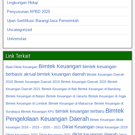
Lingkungan Hidup
Penyusunan APBD 2025
Ujian Sertifikasi Barang/Jasa Pemerintah
Uncategorized
Universitas
Link Terkait
Bimtek Keuangan
bimtek keuangan
Balai Diklat Keuangan
berbasis akrual
bimtek keuangan daerah
Bimtek Keuangan Daerah
2018
Bimtek Keuangan Daerah 2019
Bimtek Keuangan Daerah 2020
Bimtek
Keuangan Daerah 2021
Bimtek Keuangan di Bali
Bimtek Keuangan di Bandung
Bimtek Keuangan di Batam
Bimtek Keuangan di Jakarta
Bimtek Keuangan di Jogja
Bimtek Keuangan di Lombok
Bimtek Keuangan di Makassar
Bimtek Keuangan di
Bimtek
bimtek keuangan terbaru
Surabaya
Bimtek Keuangan KPU
Pengelolaan Keuangan Daerah
Bintek Keuangan diklat
Diklat Keuangan
keuangan 2018 – 2019 – 2020 – 2021
Diklat Keuangan 2019
diklat keuangan daerah
Diklat Keuangan 2020
Diklat Keuangan 2021
Diklat