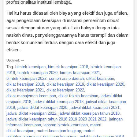
profesionalitas institusi lembaga.
Hal itu harus didasari oleh biaya yang efektif dan juga efisien,
agar pengelolaan kearsipan di instansi pemerintah dibuat
sesuai dengan aturan yang ada. Lain halnya dengan tata
naskah dinas, penyelenggaraannya harus terampil dan dalam
bentuk komunikasi tertulis dengan cara efektif dan juga
efisien.
Updated: —
Tag:
bimtek kearsipan
,
bimtek kearsipan 2018
,
bimtek kearsipan
2019
,
bimtek kearsipan 2020
,
bimtek kearsipan 2021
,
bimtek kearsipan 2022
,
contoh arsip daerah
,
diklat kearsipan
,
diklat kearsipan 2018
,
diklat kearsipan 2019
,
diklat kearsipan 2020
,
diklat kearsipan 2021
,
diklat kearsipan 2022
,
diklat manajemen kearsipan
,
diklat teknis kearsipan
,
jadwal diklat
arsiparis 2018
,
jadwal diklat kearsipan 2018
,
jadwal diklat kearsipan
2019
,
jadwal diklat kearsipan 2020
,
jadwal diklat kearsipan 2021
,
jadwal diklat kearsipan 2022
,
jadwal diklat kearsipan tahun 2018
,
jadwal diklat kearsipan tahun 2018 2019 2020 2021 2022
,
jaringan
informasi kearsipan
,
laporan bimtek kearsipan
,
materi
diklat kearsipan
,
materi kearsipan lengkap
,
materi
pelatihan kearsipan
,
pelatihan kearsipan
,
pelatihan kearsipan 2018
,