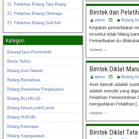
21. Pelatihan Bidang Tata Ruang
Bimtek dan Pelati
22. Pelatihan Bidang Olahraga
admin
Bidang A
23. Pelatihan Bidang Staf Ahli
Kegiatan pemanfaatan mil
tersebut tidak hilang ka
Kategori
Pemanfaatan itu dilakuk
Updated: —
Barang/Jasa Pemerintah
Berita Terkini
Bimtek Diklat Man
Bidang Aset Daerah
admin
Bidang A
Bidang Bendahara
Aset daerah adalah sumb
Bidang Bendahara Pengeluaran
adalah metode yang digu
Pelatihan Pemerintahan
Bidang BLU/BLUD
mengadakan Pelatihan [
Bidang Desa/Lurah/Camat
Updated: —
Bidang HUKUM
Bidang Kearsipan
Bimtek Diklat Tat
Bidang Kepegawaian