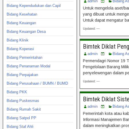
admin
Bidang A
Bidang Kependudukan dan Capil
Untuk mengelola aset/ba
yang dibuat untuk menge
Bidang Kesehatan
Untuk dapat mengatur ba
Bidang Keuangan
Updated: —
Bidang Keuangan Desa
Bidang Klinik
Bimtek Diklat Pen
Bidang Koperasi
admin
Bidang A
Bidang Pemerintahan
Permendagri Nomor 19 T
Bidang Penanaman Modal
Pengelolaan Barang Mili
penyelewengan dalam pem
Bidang Perpajakan
Updated: —
Bidang Perusahaan / BUMN / BUMD
Bidang PKK
Bimtek Diklat Sis
Bidang Puskesmas
admin
Bidang A
Bidang Rumah Sakit
Pemerintah kota atau kab
Bidang Satpol PP
Informasi Manajemen Bar
dalam meningkatkan pros
Bidang Staf Ahli