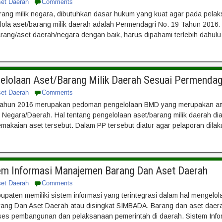
set Daerah
Comments
rang milik negara, dibutuhkan dasar hukum yang kuat agar pada pela
lola aset/barang milik daerah adalah Permendagri No. 19 Tahun 2016
rang/aset daerah/negara dengan baik, harus dipahami terlebih dahulu
gelolaan Aset/Barang Milik Daerah Sesuai Permenda
set Daerah
Comments
ahun 2016 merupakan pedoman pengelolaan BMD yang merupakan ama
k Negara/Daerah. Hal tentang pengelolaan aset/barang milik daerah d
akaian aset tersebut. Dalam PP tersebut diatur agar pelaporan dilak
tem Informasi Manajemen Barang Dan Aset Daerah
set Daerah
Comments
upaten memiliki sistem informasi yang terintegrasi dalam hal mengelol
ang Dan Aset Daerah atau disingkat SIMBADA. Barang dan aset daerah 
es pembangunan dan pelaksanaan pemerintah di daerah. Sistem Info