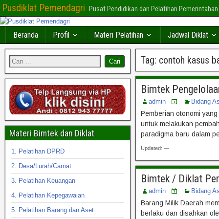
Pusdiklat Pemendagri
Pusat Pendidikan dan Pelatihan Pemerintahan
Beranda
Profil
Materi Pelatihan
Jadwal Diklat
Tag:
contoh kasus ba
Bimtek Pengelolaa
admin
Bidang A
Pemberian otonomi yang 
untuk melakukan pembah
Materi Bimtek dan Diklat
paradigma baru dalam p
Updated: —
1. Pelatihan DPRD
2. Desa/Lurah/Camat
Bimtek / Diklat P
3. Pelatihan Keuangan
admin
Bidang A
4. Pelatihan Kepegawaian
Barang Milik Daerah me
5. Pelatihan Barang dan Aset
berlaku dan disahkan ol