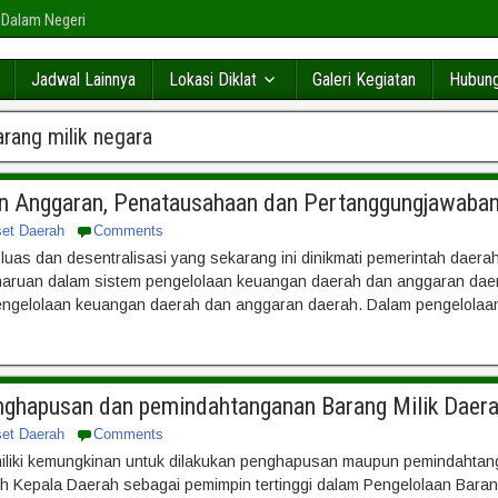
 Dalam Negeri
Jadwal Lainnya
Lokasi Diklat
Galeri Kegiatan
Hubung
rang milik negara
n Anggaran, Penatausahaan dan Pertanggungjawaban
set Daerah
Comments
luas dan desentralisasi yang sekarang ini dinikmati pemerintah daer
aruan dalam sistem pengelolaan keuangan daerah dan anggaran daer
engelolaan keuangan daerah dan anggaran daerah. Dalam pengelolaa
enghapusan dan pemindahtanganan Barang Milik Daer
set Daerah
Comments
miliki kemungkinan untuk dilakukan penghapusan maupun pemindahta
eh Kepala Daerah sebagai pemimpin tertinggi dalam Pengelolaan Baran