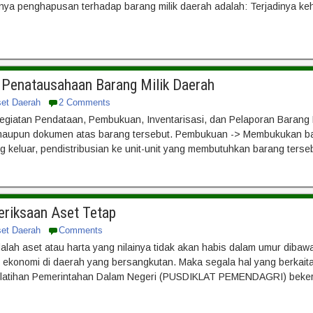
nya penghapusan terhadap barang milik daerah adalah: Terjadinya ke
n Penatausahaan Barang Milik Daerah
set Daerah
2 Comments
giatan Pendataan, Pembukuan, Inventarisasi, dan Pelaporan Barang
k maupun dokumen atas barang tersebut. Pembukuan -> Membukukan ba
eluar, pendistribusian ke unit-unit yang membutuhkan barang tersebu
eriksaan Aset Tetap
set Daerah
Comments
alah aset atau harta yang nilainya tidak akan habis dalam umur diba
konomi di daerah yang bersangkutan. Maka segala hal yang berkait
elatihan Pemerintahan Dalam Negeri (PUSDIKLAT PEMENDAGRI) beke