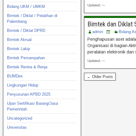
Updated: —
Bidang UKM / UMKM
Bimtek / Diklat / Pelatihan di
Palembang
Bimtek dan Diklat
Bimtek / Diklat DPRD
admin
Bidang A
Penghapusan aset adalah 
Bimtek Akrual
Organisasi di bagian Akt
Bimtek Lakip
peralatan elektronik da
Bimtek Persampahan
Updated: —
Bimtek Rentra & Renja
BUMDes
← Older Posts
Lingkungan Hidup
Penyusunan APBD 2025
Ujian Sertifikasi Barang/Jasa
Pemerintah
Uncategorized
Universitas