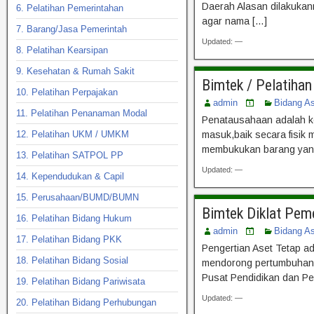
Daerah Alasan dilakukan
6. Pelatihan Pemerintahan
agar nama […]
7. Barang/Jasa Pemerintah
Updated: —
8. Pelatihan Kearsipan
9. Kesehatan & Rumah Sakit
Bimtek / Pelatiha
10. Pelatihan Perpajakan
admin
Bidang A
11. Pelatihan Penanaman Modal
Penatausahaan adalah ke
12. Pelatihan UKM / UMKM
masuk,baik secara fisi
membukukan barang yang k
13. Pelatihan SATPOL PP
Updated: —
14. Kependudukan & Capil
15. Perusahaan/BUMD/BUMN
Bimtek Diklat Pem
16. Pelatihan Bidang Hukum
admin
Bidang A
17. Pelatihan Bidang PKK
Pengertian Aset Tetap ad
18. Pelatihan Bidang Sosial
mendorong pertumbuhan e
Pusat Pendidikan dan P
19. Pelatihan Bidang Pariwisata
Updated: —
20. Pelatihan Bidang Perhubungan