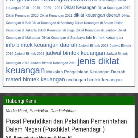
Diklat Keuangan
keuangan 2018 – 2019 – 2020 – 2021
Diklat Keuangan 2019
diklat keuangan daerah
Diklat Keuangan 2020
Diklat Keuangan 2021
Diklat
Keuangan di Bali
Diklat Keuangan di Bandung
Diklat Keuangan di Batam
Diklat
Keuangan di Jakarta
Diklat Keuangan di Jogja
Diklat Keuangan di Lombok
Diklat
Info Bimtek Keuangan
Keuangan di Makassar
Diklat Keuangan di Surabaya
info bimtek keuangan daerah
Jadwal Bimtek 2018
Jadwal Bimtek
jadwal bimtek keuangan
2019
Jadwal Bimtek 2021
Jadwal Bimtek
jenis diklat
Keuangan 2018
Jadwal Bimtek Keuangan 2019
keuangan
Makalah Pengelolaan Keuangan Daerah
materi bimtek keuangan
undangan bimtek keuangan
Hubungi Kami
Media Riset, Pendidikan Dan Pelatihan
Pusat Pendidikan dan Pelatihan Pemerintahan
Dalam Negeri (Pusdiklat Pemendagri)
SK. Kementerian Hukum & Ham RI