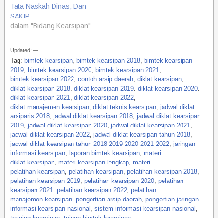
Tata Naskah Dinas, Dan
SAKIP
dalam "Bidang Kearsipan"
Updated: —
Tag:
bimtek kearsipan
,
bimtek kearsipan 2018
,
bimtek kearsipan
2019
,
bimtek kearsipan 2020
,
bimtek kearsipan 2021
,
bimtek kearsipan 2022
,
contoh arsip daerah
,
diklat kearsipan
,
diklat kearsipan 2018
,
diklat kearsipan 2019
,
diklat kearsipan 2020
,
diklat kearsipan 2021
,
diklat kearsipan 2022
,
diklat manajemen kearsipan
,
diklat teknis kearsipan
,
jadwal diklat
arsiparis 2018
,
jadwal diklat kearsipan 2018
,
jadwal diklat kearsipan
2019
,
jadwal diklat kearsipan 2020
,
jadwal diklat kearsipan 2021
,
jadwal diklat kearsipan 2022
,
jadwal diklat kearsipan tahun 2018
,
jadwal diklat kearsipan tahun 2018 2019 2020 2021 2022
,
jaringan
informasi kearsipan
,
laporan bimtek kearsipan
,
materi
diklat kearsipan
,
materi kearsipan lengkap
,
materi
pelatihan kearsipan
,
pelatihan kearsipan
,
pelatihan kearsipan 2018
,
pelatihan kearsipan 2019
,
pelatihan kearsipan 2020
,
pelatihan
kearsipan 2021
,
pelatihan kearsipan 2022
,
pelatihan
manajemen kearsipan
,
pengertian arsip daerah
,
pengertian jaringan
informasi kearsipan nasional
,
sistem informasi kearsipan nasional
,
training kearsipan
,
tujuan bimtek kearsipan
,