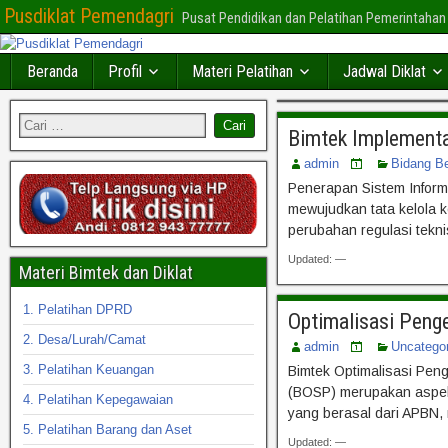
Pusdiklat Pemendagri
Pusat Pendidikan dan Pelatihan Pemerintahan
Beranda
Profil
Materi Pelatihan
Jadwal Diklat
Bimtek Implementa
admin
Bidang B
Penerapan Sistem Inform
mewujudkan tata kelola k
perubahan regulasi tekni
Updated: —
Materi Bimtek dan Diklat
1. Pelatihan DPRD
Optimalisasi Peng
2. Desa/Lurah/Camat
admin
Uncatego
3. Pelatihan Keuangan
Bimtek Optimalisasi Pen
(BOSP) merupakan aspek 
4. Pelatihan Kepegawaian
yang berasal dari APBN, 
5. Pelatihan Barang dan Aset
Updated: —