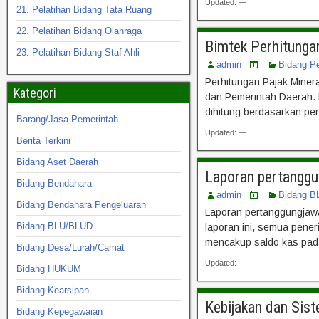
Updated: —
21. Pelatihan Bidang Tata Ruang
22. Pelatihan Bidang Olahraga
Bimtek Perhitunga
23. Pelatihan Bidang Staf Ahli
admin
Bidang P
Perhitungan Pajak Mine
Kategori
dan Pemerintah Daerah. D
dihitung berdasarkan pe
Barang/Jasa Pemerintah
Updated: —
Berita Terkini
Bidang Aset Daerah
Laporan pertanggu
Bidang Bendahara
admin
Bidang B
Bidang Bendahara Pengeluaran
Laporan pertanggungjawa
Bidang BLU/BLUD
laporan ini, semua pener
mencakup saldo kas pad
Bidang Desa/Lurah/Camat
Updated: —
Bidang HUKUM
Bidang Kearsipan
Kebijakan dan Sis
Bidang Kepegawaian