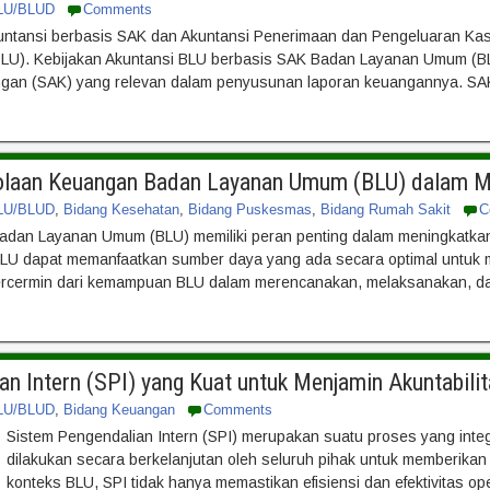
LU/BLUD
Comments
untansi berbasis SAK dan Akuntansi Penerimaan dan Pengeluaran Kas 
). Kebijakan Akuntansi BLU berbasis SAK Badan Layanan Umum (BLU)
gan (SAK) yang relevan dalam penyusunan laporan keuangannya. SAK
lolaan Keuangan Badan Layanan Umum (BLU) dalam Me
LU/BLUD
,
Bidang Kesehatan
,
Bidang Puskesmas
,
Bidang Rumah Sakit
C
dan Layanan Umum (BLU) memiliki peran penting dalam meningkatkan 
 BLU dapat memanfaatkan sumber daya yang ada secara optimal untuk m
rcermin dari kemampuan BLU dalam merencanakan, melaksanakan, dan
an Intern (SPI) yang Kuat untuk Menjamin Akuntabil
LU/BLUD
,
Bidang Keuangan
Comments
Sistem Pengendalian Intern (SPI) merupakan suatu proses yang integr
dilakukan secara berkelanjutan oleh seluruh pihak untuk memberika
konteks BLU, SPI tidak hanya memastikan efisiensi dan efektivitas o