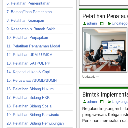
6. Pelatihan Pemerintahan
7. Barang/Jasa Pemerintah
Pelatihan Penatau
8. Pelatihan Kearsipan
admin
Uncatego
9. Kesehatan & Rumah Sakit
10. Pelatihan Perpajakan
11. Pelatihan Penanaman Modal
12. Pelatihan UKM / UMKM
13. Pelatihan SATPOL PP
14. Kependudukan & Capil
Updated: —
15. Perusahaan/BUMD/BUMN
16. Pelatihan Bidang Hukum
Bimtek Implementa
17. Pelatihan Bidang PKK
admin
Lingkung
18. Pelatihan Bidang Sosial
Regulasi lingkungan hidu
pengawasan. Ketiga inst
19. Pelatihan Bidang Pariwisata
Perizinan merupakan sala
20. Pelatihan Bidang Perhubungan