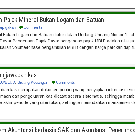
n Pajak Mineral Bukan Logam dan Batuan
erpajakan
Comments
ral Bukan Logam dan Batuan diatur dalam Undang-Undang Nomor 1 Ta
asar Pengenaan Pajak Dasar pengenaan pajak MBLB adalah nilai jual h
rkalian volume/tonase pengambilan MBLB dengan harga patokan tiap-ti
ngjawaban kas
LU/BLUD
,
Bidang Keuangan
Comments
ban kas merupakan dokumen penting yang menyajikan informasi lengk
imaan dan pengeluaran kas dicatat secara sistematis, sehingga membe
a akhir periode yang ditentukan, sehingga memudahkan manajemen da
tem Akuntansi berbasis SAK dan Akuntansi Penerima