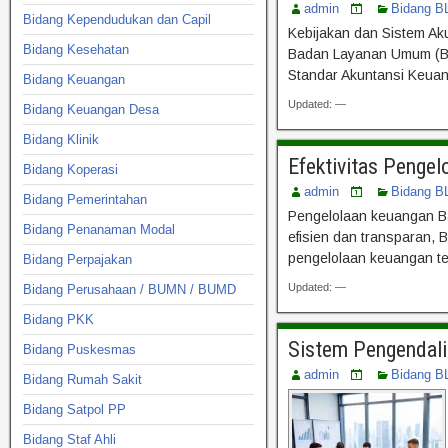
admin
Bidang B
Bidang Kependudukan dan Capil
Kebijakan dan Sistem Ak
Bidang Kesehatan
Badan Layanan Umum (BLU
Standar Akuntansi Keuan
Bidang Keuangan
Updated: —
Bidang Keuangan Desa
Bidang Klinik
Efektivitas Penge
Bidang Koperasi
admin
Bidang B
Bidang Pemerintahan
Pengelolaan keuangan Ba
Bidang Penanaman Modal
efisien dan transparan,
pengelolaan keuangan te
Bidang Perpajakan
Updated: —
Bidang Perusahaan / BUMN / BUMD
Bidang PKK
Sistem Pengendali
Bidang Puskesmas
admin
Bidang B
Bidang Rumah Sakit
Bidang Satpol PP
Bidang Staf Ahli