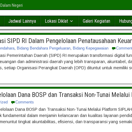
 Dalam Negeri
Jadwal Lainnya
Lokasi Diklat
Galeri Kegiatan
Hubung
si SIPD RI Dalam Pengelolaan Penatausahaan Keua
endahara
,
Bidang Bendahara Pengeluaran
,
Bidang Kepegawaian
Commen
asi Pemerintahan Daerah (SIPD) RI merupakan transformasi digital fu
euangan dan administrasi daerah yang lebih transparan, akuntabel, da
s, setiap Organisasi Perangkat Daerah (OPD) dituntut untuk memiliki 
elolaan Dana BOSP dan Transaksi Non-Tunai Melalui
rized
Comments
gelolaan Dana BOSP dan Transaksi Non-Tunai Melalui Platform SIPLA
fundamental dalam menjamin kelancaran dan kualitas layanan pendi
menuntut tingkat akuntabilitas, efisiensi, dan transparansi yang semak