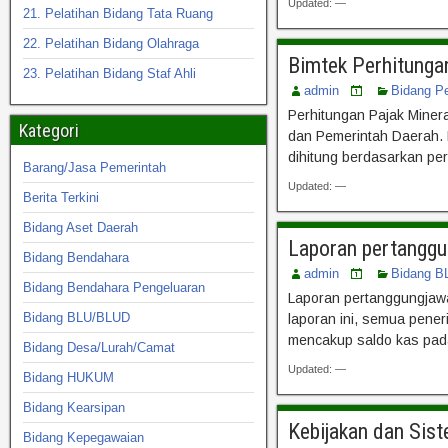
Updated: —
21. Pelatihan Bidang Tata Ruang
22. Pelatihan Bidang Olahraga
Bimtek Perhitunga
23. Pelatihan Bidang Staf Ahli
admin
Bidang P
Perhitungan Pajak Mine
Kategori
dan Pemerintah Daerah. D
dihitung berdasarkan pe
Barang/Jasa Pemerintah
Updated: —
Berita Terkini
Bidang Aset Daerah
Laporan pertanggu
Bidang Bendahara
admin
Bidang B
Bidang Bendahara Pengeluaran
Laporan pertanggungjawa
Bidang BLU/BLUD
laporan ini, semua pener
mencakup saldo kas pad
Bidang Desa/Lurah/Camat
Updated: —
Bidang HUKUM
Bidang Kearsipan
Kebijakan dan Sis
Bidang Kepegawaian