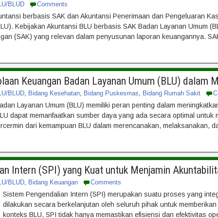
LU/BLUD
Comments
untansi berbasis SAK dan Akuntansi Penerimaan dan Pengeluaran Kas 
). Kebijakan Akuntansi BLU berbasis SAK Badan Layanan Umum (BLU)
gan (SAK) yang relevan dalam penyusunan laporan keuangannya. SAK
lolaan Keuangan Badan Layanan Umum (BLU) dalam Me
LU/BLUD
,
Bidang Kesehatan
,
Bidang Puskesmas
,
Bidang Rumah Sakit
C
dan Layanan Umum (BLU) memiliki peran penting dalam meningkatkan 
 BLU dapat memanfaatkan sumber daya yang ada secara optimal untuk m
rcermin dari kemampuan BLU dalam merencanakan, melaksanakan, dan
an Intern (SPI) yang Kuat untuk Menjamin Akuntabil
LU/BLUD
,
Bidang Keuangan
Comments
Sistem Pengendalian Intern (SPI) merupakan suatu proses yang integr
dilakukan secara berkelanjutan oleh seluruh pihak untuk memberika
konteks BLU, SPI tidak hanya memastikan efisiensi dan efektivitas o