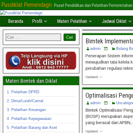
Pusdiklat Pemendagri
Pusat Pendidikan dan Pelatihan Pemerintahan
Beranda
Profil
Materi Pelatihan
Jadwal Diklat
Bimtek Implementa
admin
Bidang B
Penerapan Sistem Inform
mewujudkan tata kelola k
perubahan regulasi tekni
Updated: —
Materi Bimtek dan Diklat
1. Pelatihan DPRD
Optimalisasi Peng
2. Desa/Lurah/Camat
admin
Uncatego
3. Pelatihan Keuangan
Bimtek Optimalisasi Pen
(BOSP) merupakan aspek 
4. Pelatihan Kepegawaian
yang berasal dari APBN, 
5. Pelatihan Barang dan Aset
Updated: —