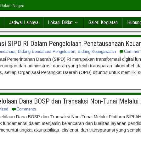
 Dalam Negeri
Jadwal Lainnya
Lokasi Diklat
Galeri Kegiatan
Hubung
si SIPD RI Dalam Pengelolaan Penatausahaan Keua
endahara
,
Bidang Bendahara Pengeluaran
,
Bidang Kepegawaian
Commen
asi Pemerintahan Daerah (SIPD) RI merupakan transformasi digital fu
euangan dan administrasi daerah yang lebih transparan, akuntabel, da
s, setiap Organisasi Perangkat Daerah (OPD) dituntut untuk memiliki 
elolaan Dana BOSP dan Transaksi Non-Tunai Melalui
rized
Comments
gelolaan Dana BOSP dan Transaksi Non-Tunai Melalui Platform SIPLA
fundamental dalam menjamin kelancaran dan kualitas layanan pendi
menuntut tingkat akuntabilitas, efisiensi, dan transparansi yang semak