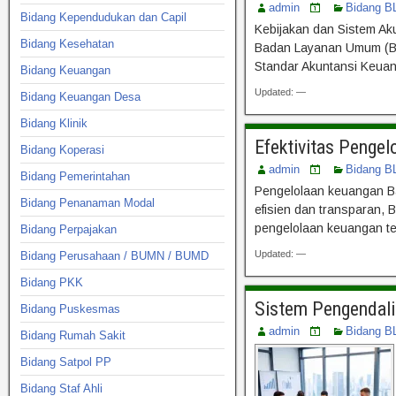
admin
Bidang B
Bidang Kependudukan dan Capil
Kebijakan dan Sistem Ak
Bidang Kesehatan
Badan Layanan Umum (BLU
Standar Akuntansi Keuan
Bidang Keuangan
Updated: —
Bidang Keuangan Desa
Bidang Klinik
Efektivitas Penge
Bidang Koperasi
admin
Bidang B
Bidang Pemerintahan
Pengelolaan keuangan Ba
Bidang Penanaman Modal
efisien dan transparan,
pengelolaan keuangan te
Bidang Perpajakan
Updated: —
Bidang Perusahaan / BUMN / BUMD
Bidang PKK
Sistem Pengendali
Bidang Puskesmas
admin
Bidang B
Bidang Rumah Sakit
Bidang Satpol PP
Bidang Staf Ahli