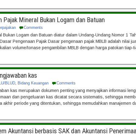
n Pajak Mineral Bukan Logam dan Batuan
erpajakan
Comments
ral Bukan Logam dan Batuan diatur dalam Undang-Undang Nomor 1 Ta
asar Pengenaan Pajak Dasar pengenaan pajak MBLB adalah nilai jual h
rkalian volume/tonase pengambilan MBLB dengan harga patokan tiap-ti
ngjawaban kas
LU/BLUD
,
Bidang Keuangan
Comments
ban kas merupakan dokumen penting yang menyajikan informasi lengk
imaan dan pengeluaran kas dicatat secara sistematis, sehingga membe
a akhir periode yang ditentukan, sehingga memudahkan manajemen da
tem Akuntansi berbasis SAK dan Akuntansi Penerima