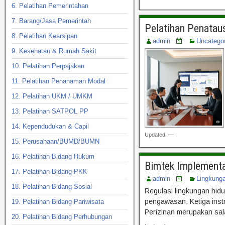
6. Pelatihan Pemerintahan
7. Barang/Jasa Pemerintah
Pelatihan Penatau
8. Pelatihan Kearsipan
admin
Uncatego
9. Kesehatan & Rumah Sakit
10. Pelatihan Perpajakan
11. Pelatihan Penanaman Modal
12. Pelatihan UKM / UMKM
13. Pelatihan SATPOL PP
14. Kependudukan & Capil
Updated: —
15. Perusahaan/BUMD/BUMN
16. Pelatihan Bidang Hukum
Bimtek Implementa
17. Pelatihan Bidang PKK
admin
Lingkung
18. Pelatihan Bidang Sosial
Regulasi lingkungan hidu
pengawasan. Ketiga inst
19. Pelatihan Bidang Pariwisata
Perizinan merupakan sala
20. Pelatihan Bidang Perhubungan