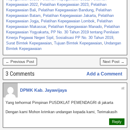
Kepegawaian 2022
,
Pelatihan Kepegawaian 2023
,
Pelatihan
Kepegawaian Bali
,
Pelatihan Kepegawaian Bandung
,
Pelatihan
Kepegawaian Batam
,
Pelatihan Kepegawaian Jakarta
,
Pelatihan
Kepegawaian Jogja
,
Pelatihan Kepegawaian Lombok
,
Pelatihan
Kepegawaian Makassar
,
Pelatihan Kepegawaian Manado
,
Pelatihan
Kepegawaian Yogyakarta
,
PP No. 30 Tahun 2019 tentang Penilaian
Kinerja Pegawai Negeri Sipil
,
Sosialisasi PP No. 30 Tahun 2019
,
Surat Bimtek Kepegawaian
,
Tujuan Bimtek Kepegawaian
,
Undangan
Bimtek Kepegawaian
← Previous Post
Next Post →
3 Comments
Add a Comment
at
DPMK Kab. Jayawijaya
Yang terhormat Pimpinan PUSDIKLAT PEMENDAGRI di jakarta
Dengan kami Mohon krimkan undangan kepada kami, Terimakasih
Reply