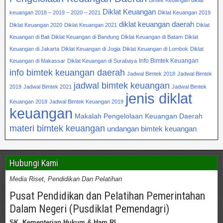
Diklat Keuangan
keuangan 2018 – 2019 – 2020 – 2021
Diklat Keuangan 2019
diklat keuangan daerah
Diklat Keuangan 2020
Diklat Keuangan 2021
Diklat
Keuangan di Bali
Diklat Keuangan di Bandung
Diklat Keuangan di Batam
Diklat
Keuangan di Jakarta
Diklat Keuangan di Jogja
Diklat Keuangan di Lombok
Diklat
Info Bimtek Keuangan
Keuangan di Makassar
Diklat Keuangan di Surabaya
info bimtek keuangan daerah
Jadwal Bimtek 2018
Jadwal Bimtek
jadwal bimtek keuangan
2019
Jadwal Bimtek 2021
Jadwal Bimtek
jenis diklat
Keuangan 2018
Jadwal Bimtek Keuangan 2019
keuangan
Makalah Pengelolaan Keuangan Daerah
materi bimtek keuangan
undangan bimtek keuangan
Hubungi Kami
Media Riset, Pendidikan Dan Pelatihan
Pusat Pendidikan dan Pelatihan Pemerintahan
Dalam Negeri (Pusdiklat Pemendagri)
SK. Kementerian Hukum & Ham RI