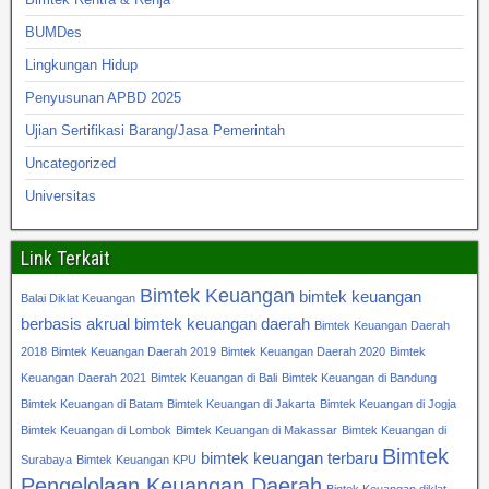
BUMDes
Lingkungan Hidup
Penyusunan APBD 2025
Ujian Sertifikasi Barang/Jasa Pemerintah
Uncategorized
Universitas
Link Terkait
Bimtek Keuangan
bimtek keuangan
Balai Diklat Keuangan
berbasis akrual
bimtek keuangan daerah
Bimtek Keuangan Daerah
2018
Bimtek Keuangan Daerah 2019
Bimtek Keuangan Daerah 2020
Bimtek
Keuangan Daerah 2021
Bimtek Keuangan di Bali
Bimtek Keuangan di Bandung
Bimtek Keuangan di Batam
Bimtek Keuangan di Jakarta
Bimtek Keuangan di Jogja
Bimtek Keuangan di Lombok
Bimtek Keuangan di Makassar
Bimtek Keuangan di
Bimtek
bimtek keuangan terbaru
Surabaya
Bimtek Keuangan KPU
Pengelolaan Keuangan Daerah
Bintek Keuangan diklat